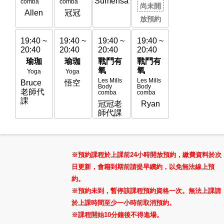
Sumensa
comba
comba
co
尚未開
Allen
冠冠
A
放預約
19:40 ~
19:40 ~
19:40 ~
19:40 ~
19
20:40
20:40
20:40
20:40
20
瑜珈
瑜珈
戰鬥有
戰鬥有
氧
氧
Yoga
Yoga
Les Mills
Les Mills
Bruce
悟空
Mi
Body
Body
老師代
comba
comba
課
冠冠老
Ryan
師代課
※預約課程於上課前24小時開放預約，繳費資料於次
日更新，會籍到期前請提早續約，以免無法線上預
約。
※預約未到，暫停該課程預約資格一次。無法上課請
於上課時間至少一小時前取消預約。
※課程開始10分鐘後不得進場。