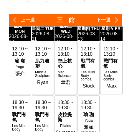
三 館
上一週
下一週
星期一
星期三
FRI
星期二 TUE
星期四 THU
星期五 FRI
MON
WED
08-
2026-08-
2026-08-
2026-08-
2026-08-
2026-08-
202
11
13
14
10
12
17
0 ~
12:10 ~
12:10 ~
12:10 ~
12:10 ~
12:10 ~
12
0
13:10
13:10
13:10
13:10
13:10
13
有
瑜 珈
肌力雕
墊上核
戰鬥有
戰鬥有
塑
心
氧
氧
Yoga
lls
Muscle
Mat
Les Mills
Les Mills
張介
Sculpture
Science
Body
Body
a
comba
comba
Ryan
聿君
x
Stock
Marx
18:30 ~
18:30 ~
18:30 ~
18:30 ~
18
19:30
19:30
19:30
19:30
19
戰鬥有
戰鬥有
皮拉提
瑜 珈
戰
氧
氧
斯
氧
Yoga
Les Mills
Les Mills
Pilates
Les
雅如
Body
Body
Bo