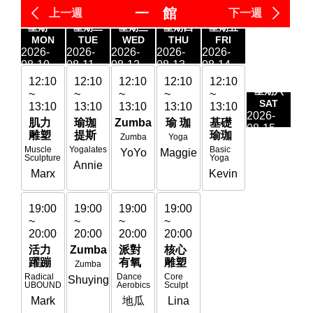
一 館
上一週
下一週
星期一
星期二
星期三
星期四
星期五
星
MON
TUE
WED
THU
FRI
M
2026-
2026-
2026-
2026-
2026-
202
08-10
08-11
08-12
08-13
08-14
08-
12:10
12:10
12:10
12:10
12:10
12
期六
星期六
~
~
~
~
~
~
AT
SAT
13:10
13:10
13:10
13:10
13:10
13
-
2026-
肌力
瑜珈
Zumba
瑜 珈
基礎
肌
8
08-15
雕塑
提斯
瑜珈
雕
Zumba
Yoga
Muscle
Yogalates
Basic
Mus
YoYo
Maggie
Sculpture
Yoga
Scul
Annie
Marx
Kevin
M
19:00
19:00
19:00
19:00
19
~
~
~
~
~
20:00
20:00
20:00
20:00
20
活力
Zumba
派對
核心
活
躍蹦
有氧
雕塑
躍
Zumba
Radical
Dance
Core
Radi
Shuying
UBOUND
Aerobics
Sculpt
UB
Mark
地瓜
Lina
M